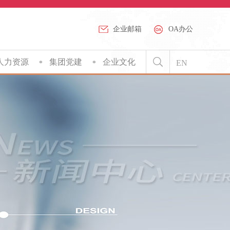
企业邮箱
OA办公
人力资源
集团党建
企业文化
EN