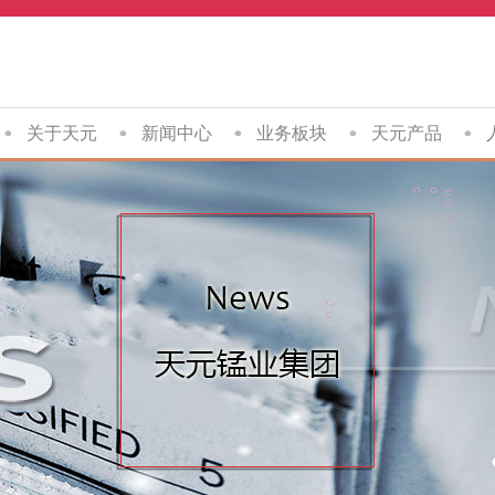
关于天元
新闻中心
业务板块
天元产品