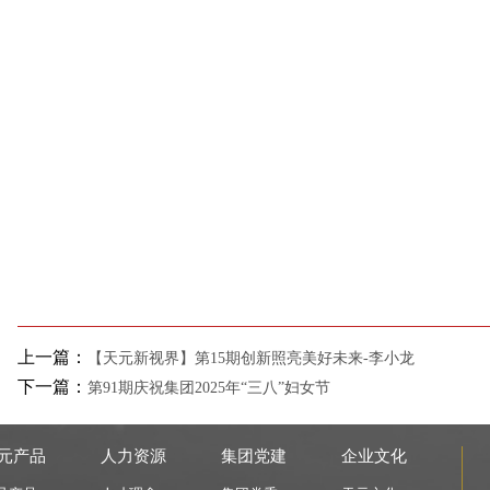
上一篇：
【天元新视界】第15期创新照亮美好未来-李小龙
下一篇：
第91期庆祝集团2025年“三八”妇女节
元产品
人力资源
集团党建
企业文化