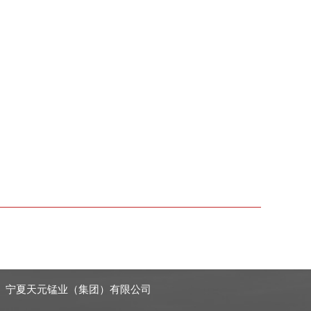
宁夏天元锰业（集团）有限公司