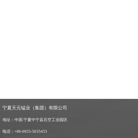
宁夏天元锰业（集团）有限公司
地址：中国.宁夏中宁县石空工业园区
电话：+86-0955-5635453