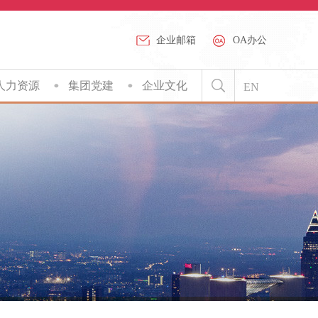
企业邮箱
OA办公
人力资源
集团党建
企业文化
EN