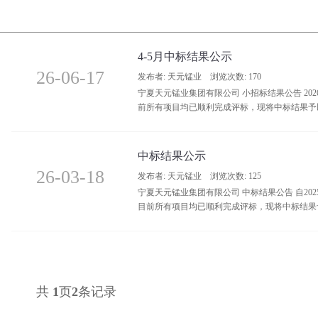
4-5月中标结果公示
26-06-17
发布者: 天元锰业
浏览次数: 170
宁夏天元锰业集团有限公司 小招标结果公告 202
前所有项目均已顺利完成评标，现将中标结果予以公
中标结果公示
26-03-18
发布者: 天元锰业
浏览次数: 125
宁夏天元锰业集团有限公司 中标结果公告 自202
目前所有项目均已顺利完成评标，现将中标结果予以
共
1
页
2
条记录